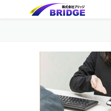
コ
ン
テ
ン
ツ
へ
ス
キ
ッ
プ