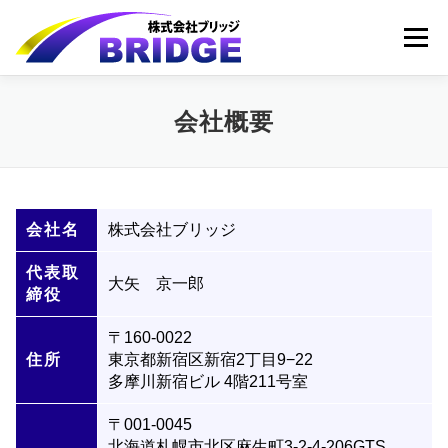
コ
ン
メニュー
テ
ン
ツ
へ
HOME
事業詳細
会社概要
会社概要
ス
キ
ッ
お問い合わせ
ブログ＆ニュース
プ
会社名
株式会社ブリッジ
代表取
大矢 京一郎
締役
〒160-0022
住所
東京都新宿区新宿2丁目9−22
多摩川新宿ビル 4階211号室
〒001-0045
北海道札幌市北区麻生町3-2-4-206GTS